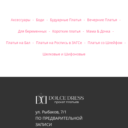
Рубрики
Аксессуары
Боди
Будуарные Платья
Вечерние Платья
Для беременных
Короткие платья
Мама & Дочка
Платья на Бал
Платья на Роспись в ЗАГСе
Платья со Шлейфом
Шелковые и Шифоновые
ул. Рыбаков, 7/1
ПО ПРЕДВАРИТЕЛЬНОЙ
ЗАПИСИ