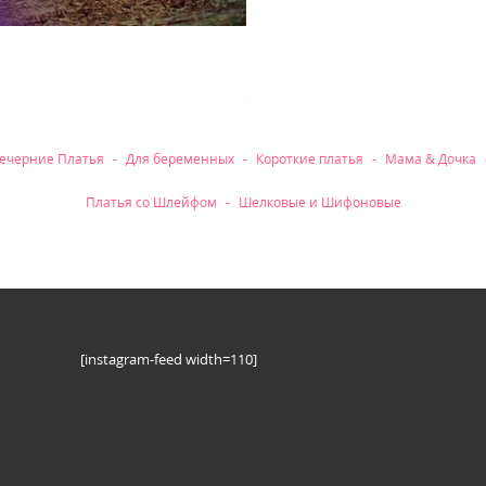
ечерние Платья
Для беременных
Короткие платья
Мама & Дочка
Платья со Шлейфом
Шелковые и Шифоновые
[instagram-feed width=110]