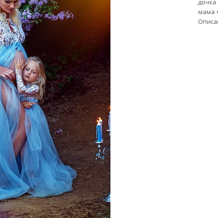
дочка 
мама +
Описа