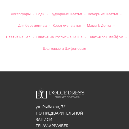
Рубрики
Аксессуары
Боди
Будуарные Платья
Вечерние Платья
Для беременных
Короткие платья
Мама & Дочка
Платья на Бал
Платья на Роспись в ЗАГСе
Платья со Шлейфом
Шелковые и Шифоновые
ул. Рыбаков, 7/1
ПО ПРЕДВАРИТЕЛЬНОЙ
ЗАПИСИ
TEL/W-APP/VIBER: