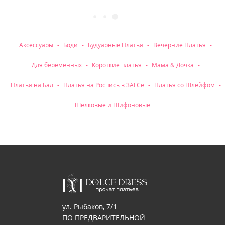
Рубрики
Аксессуары
Боди
Будуарные Платья
Вечерние Платья
Для беременных
Короткие платья
Мама & Дочка
Платья на Бал
Платья на Роспись в ЗАГСе
Платья со Шлейфом
Шелковые и Шифоновые
ул. Рыбаков, 7/1
ПО ПРЕДВАРИТЕЛЬНОЙ