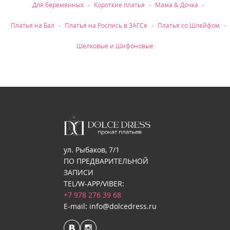
Для беременных
Короткие платья
Мама & Дочка
Платья на Бал
Платья на Роспись в ЗАГСе
Платья со Шлейфом
Шелковые и Шифоновые
ул. Рыбаков, 7/1
ПО ПРЕДВАРИТЕЛЬНОЙ
ЗАПИСИ
TEL/W-APP/VIBER:
+7 978 276 39 68
E-mail: info@dolcedress.ru